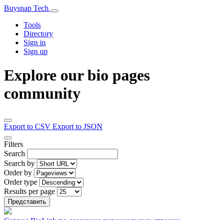
Buysnap Tech
Tools
Directory
Sign in
Sign up
Explore our bio pages
community
Export to CSV
Export to JSON
Filters
Search
Search by
Order by
Order type
Results per page
Представить