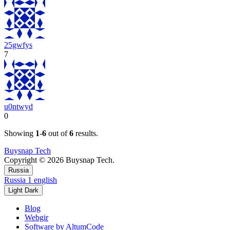
25gwfys
7
u0ntwyd
0
Showing
1
-
6
out of
6
results.
Buysnap Tech
Copyright © 2026 Buysnap Tech.
Russia
Russia
1
english
Light
Dark
Blog
Webgir
Software by AltumCode